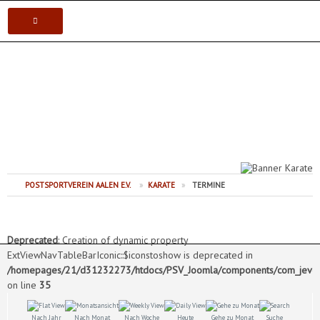
VEREIN
Postsportverein Aalen e.V.
KARATE
JUDO
VOLLEYBALL
POSTSPORTVEREIN AALEN E.V.
»
KARATE
»
TERMINE
TISCHTENNIS
Deprecated
: Creation of dynamic property
ExtViewNavTableBarIconic::$iconstoshow is deprecated in
/homepages/21/d31232273/htdocs/PSV_Joomla/components/com_jevents
on line
35
Nach Jahr
Nach Monat
Nach Woche
Heute
Gehe zu Monat
Suche