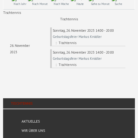
Nach Jahr
Nach Monat
Nach Woche
Heute
Gehe zu Monat
Suche
Tischtennis
Tischtennis
Sonntag, 26. November 2023 14:00 - 20:00
Geburtstagsfeier Markus Knödler
:: Tischtennis
26. November
2023
Sonntag, 26. November 2023 14:00 - 20:00
Geburtstagsfeier Markus Knödler
:: Tischtennis
TISCHTENNIS
AKTUELLES
WIR ÜBER UNS