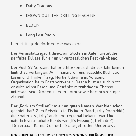
Daisy Dragons
DROWN OUT THE DRILLING MACHINE
BLOOM
Long Lost Radio
Hier ist für jede Rockseele etwas dabei.
Der Veranstaltungsort direkt am Stollen in Aalen bietet die
perfekte Kulisse für einen unvergesslichen Festival-Abend.
Der Post-SV-Vorstand hat beschlossen auch dieses Jahr keinen
Eintritt zu verlangen: „Wir finanzieren uns ausschließlich über
Essen und Trinken“, sagt Norbert Baumann, Vorstand
Organisation beim Postsportverein. Deshalb ist es auch nicht
erlaubt selbst Essen und Getränke mitzubringen. Ebenso
untersagt sind Drogen in jeder Form sowie hochprozentiger
Alkohol.
Der „Rock am Stollen“ hat einen guten Namen. Wer hier schon
gespielt hat? Zum Beispiel die Eislinger Band „Itchy Poopzkid“,
die später als „Itchy“ auch überregional bekannt war. Und
natürlich viele lokale Bands wie „It’s Missing“, „Tieflader“,
„Deveraux“, „Karma Connect“, „Schlegel“, oder „Undertow“.
DER SONNTAG STEHT IM ZEICHEN DES VEREINSJUBILÄUMS - DER