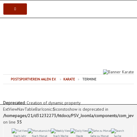
VEREIN
Postsportverein Aalen e.V.
KARATE
JUDO
VOLLEYBALL
POSTSPORTVEREIN AALEN E.V.
»
KARATE
»
TERMINE
TISCHTENNIS
Deprecated
: Creation of dynamic property
ExtViewNavTableBarIconic::$iconstoshow is deprecated in
/homepages/21/d31232273/htdocs/PSV_Joomla/components/com_jevents
on line
35
Nach Jahr
Nach Monat
Nach Woche
Heute
Gehe zu Monat
Suche