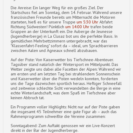
Die Anreise: Ein langer Weg für ein großes Ziel. Der
Startschuss fiel am Sonntag, dem 14. Februar. Während unsere
französischen Freunde bereits um Mitternacht die Motoren
starteten, hieß es für unsere Truppe
um 5:30 Uhr
Abfahrt
Richtung Südwesten! Pünktlich
um 14:00 Uhr
trafen beide
Gruppen an der Unterkunft ein. Die Auberge de Jeunesse
(Jugendherberge) in La Clusaz bot uns die perfekte Basis. In
gemütlichen Mehrbettzimmern untergebracht, war das
"Klassenfahrt-Feeling" sofort da – ideal, um Sprachbarrieren
zwischen Aalen und Agneaux schnell abzubauen.
Auf der Piste: Von Kaiserwetter bis Tiefschnee-Abenteuer.
Tagsüber stand natürlich der Wintersport im Mittelpunkt. Das
Wetter zeigte uns dabei alle Facetten der Alpen: Während wir
am ersten und am letzten Tag bei strahlendem Sonnenschein
und Kaiserwetter über die Pisten wedeln konnten, forderten
uns die Tage dazwischen sportlich heraus. Heftiger Schneefall
und zeitweise schlechte Sicht verwandelten die Berge in eine
echte Winterlandschaft, was dem Spaß im Tiefschnee aber
keinen Abbruch tat.
Ein Programm voller Highlights: Nicht nur auf der Piste gaben
die insgesamt 45 Teilnehmer eine gute Figur ab – auch das
Rahmenprogramm schweißte die Vereine zusammen:
Sonntagabend: Zum Auftakt genossen wir ein Live-Konzert
direkt in der Bar der Jugendherberge.