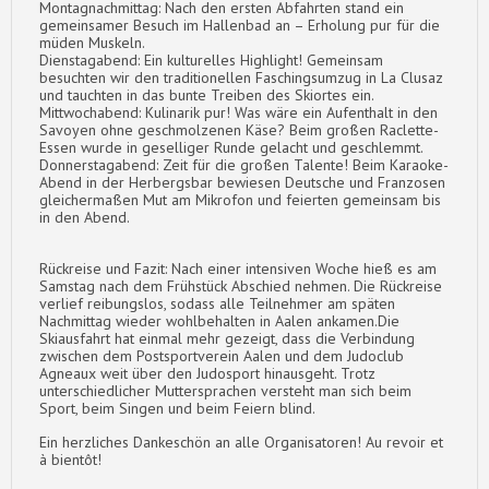
Montagnachmittag: Nach den ersten Abfahrten stand ein
gemeinsamer Besuch im Hallenbad an – Erholung pur für die
müden Muskeln.
Dienstagabend: Ein kulturelles Highlight! Gemeinsam
besuchten wir den traditionellen Faschingsumzug in La Clusaz
und tauchten in das bunte Treiben des Skiortes ein.
Mittwochabend: Kulinarik pur! Was wäre ein Aufenthalt in den
Savoyen ohne geschmolzenen Käse? Beim großen Raclette-
Essen wurde in geselliger Runde gelacht und geschlemmt.
Donnerstagabend: Zeit für die großen Talente! Beim Karaoke-
Abend in der Herbergsbar bewiesen Deutsche und Franzosen
gleichermaßen Mut am Mikrofon und feierten gemeinsam bis
in den Abend.
Rückreise und Fazit: Nach einer intensiven Woche hieß es am
Samstag nach dem Frühstück Abschied nehmen. Die Rückreise
verlief reibungslos, sodass alle Teilnehmer am späten
Nachmittag wieder wohlbehalten in Aalen ankamen.Die
Skiausfahrt hat einmal mehr gezeigt, dass die Verbindung
zwischen dem Postsportverein Aalen und dem Judoclub
Agneaux weit über den Judosport hinausgeht. Trotz
unterschiedlicher Muttersprachen versteht man sich beim
Sport, beim Singen und beim Feiern blind.
Ein herzliches Dankeschön an alle Organisatoren! Au revoir et
à bientôt!