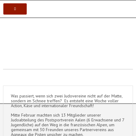
VEREIN
Postsportverein Aalen e.V.
KARATE
JUDO
VOLLEYBALL
TISCHTENNIS
Was passiert, wenn sich zwei Judovereine nicht auf der Matte,
sondern im Schnee treffen? Es entsteht eine Woche voller
Action, Käse und internationaler Freundschaft!
Mitte Februar machten sich 13 Mitglieder unserer
Judoabteilung des Postsportverein Aalen (6 Erwachsene und 7
Jugendliche) auf den Weg in die französischen Alpen, um
gemeinsam mit 30 Freunden unseres Partnervereins aus
Agneaux die Pisten unsicher zu machen.