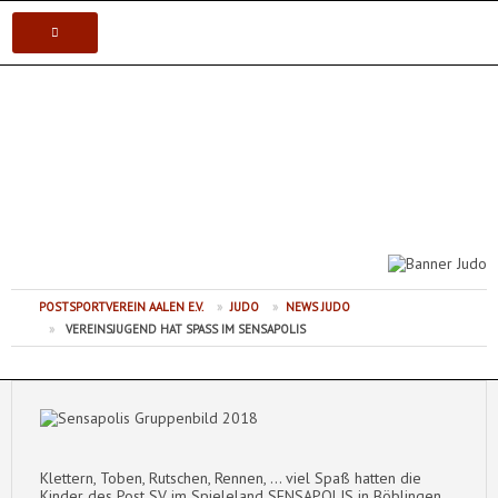
VEREIN
Postsportverein Aalen e.V.
KARATE
JUDO
VOLLEYBALL
POSTSPORTVEREIN AALEN E.V.
»
JUDO
»
NEWS JUDO
TISCHTENNIS
»
VEREINSJUGEND HAT SPASS IM SENSAPOLIS
Klettern, Toben, Rutschen, Rennen, ... viel Spaß hatten die
Kinder des Post SV im Spieleland SENSAPOLIS in Böblingen.