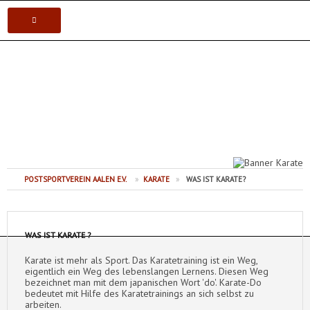
VEREIN
Postsportverein Aalen e.V.
KARATE
JUDO
VOLLEYBALL
POSTSPORTVEREIN AALEN E.V.
»
KARATE
»
WAS IST KARATE?
TISCHTENNIS
WAS IST KARATE ?
Karate ist mehr als Sport. Das Karatetraining ist ein Weg,
eigentlich ein Weg des lebenslangen Lernens. Diesen Weg
bezeichnet man mit dem japanischen Wort 'do'. Karate-Do
bedeutet mit Hilfe des Karatetrainings an sich selbst zu
arbeiten.