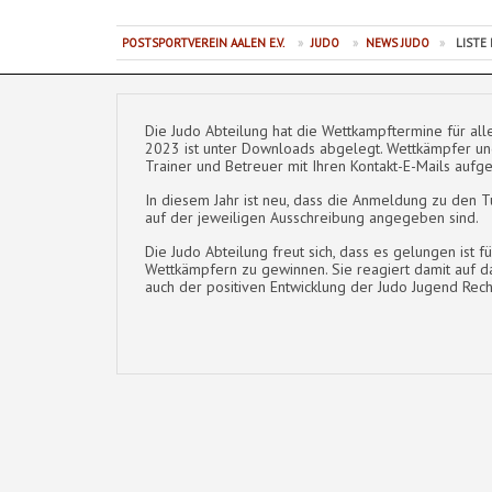
POSTSPORTVEREIN AALEN E.V.
»
JUDO
»
NEWS JUDO
»
LISTE
Die Judo Abteilung hat die Wettkampftermine für alle
2023 ist unter Downloads abgelegt. Wettkämpfer und 
Trainer und Betreuer mit Ihren Kontakt-E-Mails aufge
In diesem Jahr ist neu, dass die Anmeldung zu den Tu
auf der jeweiligen Ausschreibung angegeben sind.
Die Judo Abteilung freut sich, dass es gelungen ist
Wettkämpfern zu gewinnen. Sie reagiert damit auf d
auch der positiven Entwicklung der Judo Jugend Rec