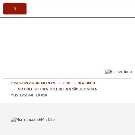
VEREIN
Postsportverein Aalen e.V.
KARATE
JUDO
VOLLEYBALL
POSTSPORTVEREIN AALEN E.V.
»
JUDO
»
NEWS JUDO
TISCHTENNIS
»
MIA HOLT SICH DEN TITEL BEI DEN SÜDDEUTSCHEN
MEISTERSCHAFTEN U18