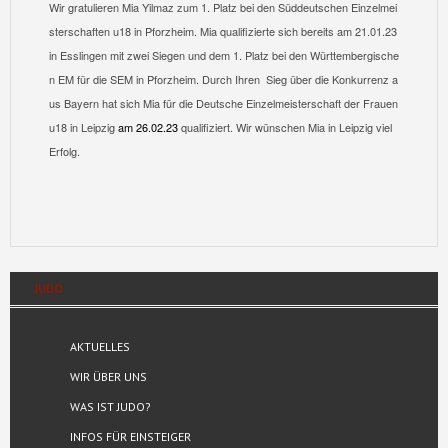
Wir gratulieren Mia Yilmaz zum 1. Platz bei den Süddeutschen Einzelmei
sterschaften u18 in Pforzheim. Mia qualifizierte sich bereits am 21.01.23 
in Esslingen mit zwei Siegen und dem 1. Platz bei den Württembergische
n EM für die SEM in Pforzheim. Durch Ihren  Sieg über die Konkurrenz a
us Bayern hat sich Mia für die Deutsche Einzelmeisterschaft der Frauen 
u18 in Leipzig 
am 26.02.23
 qualifiziert. Wir wünschen Mia in Leipzig viel 
Erfolg.
JUDO
AKTUELLES
WIR ÜBER UNS
WAS IST JUDO?
INFOS FÜR EINSTEIGER