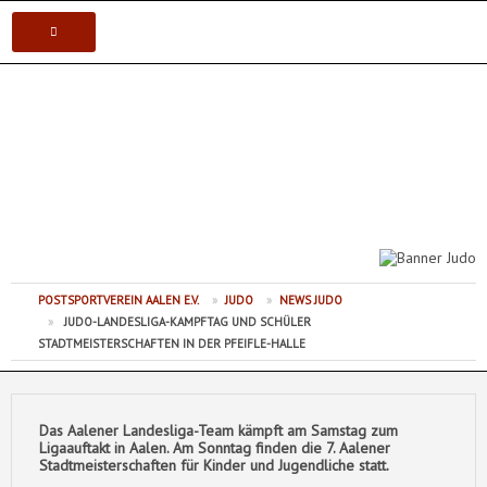
VEREIN
Postsportverein Aalen e.V.
KARATE
JUDO
VOLLEYBALL
POSTSPORTVEREIN AALEN E.V.
»
JUDO
»
NEWS JUDO
TISCHTENNIS
»
JUDO-LANDESLIGA-KAMPFTAG UND SCHÜLER
STADTMEISTERSCHAFTEN IN DER PFEIFLE-HALLE
Das Aalener Landesliga-Team kämpft am Samstag zum
Ligaauftakt in Aalen. Am Sonntag finden die 7. Aalener
Stadtmeisterschaften für Kinder und Jugendliche statt.