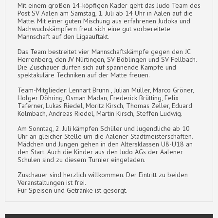
Mit einem großen 14-köpfigen Kader geht das Judo Team des
Post SV Aalen am Samstag, 1. Juli ab 14 Uhr in Aalen auf die
Matte. Mit einer guten Mischung aus erfahrenen Judoka und
Nachwuchskämpfern freut sich eine gut vorbereitete
Mannschaft auf den Ligaauftakt.
Das Team bestreitet vier Mannschaftskämpfe gegen den JC
Herrenberg, den JV Nürtingen, SV Böblingen und SV Fellbach.
Die Zuschauer dürfen sich auf spannende Kämpfe und
spektakuläre Techniken auf der Matte freuen.
Team-Mitglieder: Lennart Brunn , Julian Müller, Marco Gröner,
Holger Döhring, Osman Madan, Frederick Brütting, Felix
Taferner, Lukas Riedel, Moritz Kirsch, Thomas Zeller, Eduard
Kolmbach, Andreas Riedel, Martin Kirsch, Steffen Ludwig.
Am Sonntag, 2. Juli kämpfen Schüler und Jugendliche ab 10
Uhr an gleicher Stelle um die Aalener Stadtmeisterschaften.
Mädchen und Jungen gehen in den Altersklassen U8-U18 an
den Start. Auch die Kinder aus den Judo AGs der Aalener
Schulen sind zu diesem Turnier eingeladen.
Zuschauer sind herzlich willkommen. Der Eintritt zu beiden
Veranstaltungen ist frei.
Für Speisen und Getränke ist gesorgt.