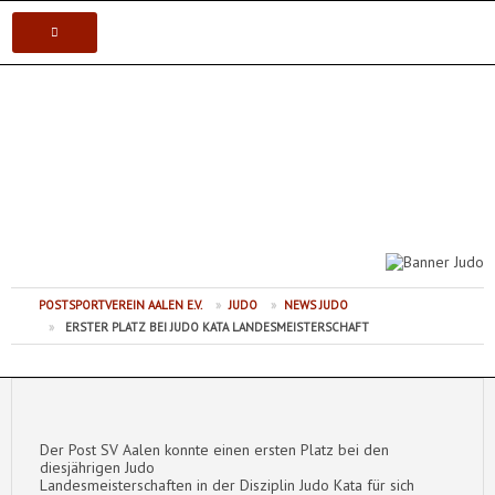
VEREIN
Postsportverein Aalen e.V.
KARATE
JUDO
VOLLEYBALL
POSTSPORTVEREIN AALEN E.V.
»
JUDO
»
NEWS JUDO
TISCHTENNIS
»
ERSTER PLATZ BEI JUDO KATA LANDESMEISTERSCHAFT
Der Post SV Aalen konnte einen ersten Platz bei den
diesjährigen Judo
Landesmeisterschaften in der Disziplin Judo Kata für sich