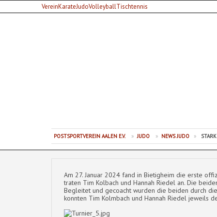
Verein
Karate
Judo
Volleyball
Tischtennis
Postsportverein Aalen e.V.
POSTSPORTVEREIN AALEN E.V.
»
JUDO
»
NEWS JUDO
»
STARK
Am 27. Januar 2024 fand in Bietigheim die erste offi
traten Tim Kolbach und Hannah Riedel an. Die beiden
Begleitet und gecoacht wurden die beiden durch die
konnten Tim Kolmbach und Hannah Riedel jeweils den