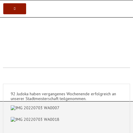
VEREIN
Postsportverein Aalen e.V.
KARATE
JUDO
VOLLEYBALL
TISCHTENNIS
92 Judoka haben vergangenes Wochenende erfolgreich an
unserer Stadtmeisterschaft teilgenommen.