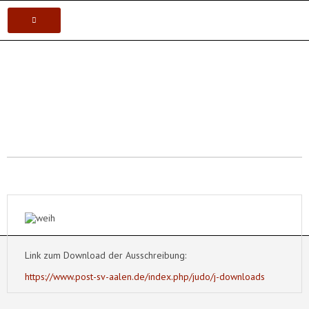
VEREIN
Postsportverein Aalen e.V.
KARATE
JUDO
VOLLEYBALL
TISCHTENNIS
Link zum Download der Ausschreibung:
https://www.post-sv-aalen.de/index.php/judo/j-downloads