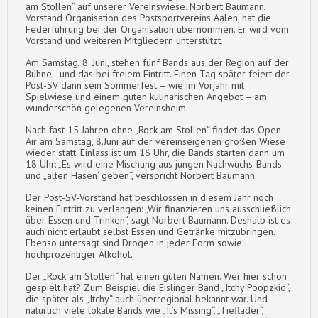
am Stollen“ auf unserer Vereinswiese. Norbert Baumann,
Vorstand Organisation des Postsportvereins Aalen, hat die
Federführung bei der Organisation übernommen. Er wird vom
Vorstand und weiteren Mitgliedern unterstützt.
Am Samstag, 8. Juni, stehen fünf Bands aus der Region auf der
Bühne - und das bei freiem Eintritt. Einen Tag später feiert der
Post-SV dann sein Sommerfest – wie im Vorjahr mit
Spielwiese und einem guten kulinarischen Angebot – am
wunderschön gelegenen Vereinsheim.
Nach fast 15 Jahren ohne „Rock am Stollen“ findet das Open-
Air am Samstag, 8.Juni auf der vereinseigenen großen Wiese
wieder statt. Einlass ist um 16 Uhr, die Bands starten dann um
18 Uhr: „Es wird eine Mischung aus jungen Nachwuchs-Bands
und „alten Hasen‘ geben“, verspricht Norbert Baumann.
Der Post-SV-Vorstand hat beschlossen in diesem Jahr noch
keinen Eintritt zu verlangen: „Wir finanzieren uns ausschließlich
über Essen und Trinken“, sagt Norbert Baumann. Deshalb ist es
auch nicht erlaubt selbst Essen und Getränke mitzubringen.
Ebenso untersagt sind Drogen in jeder Form sowie
hochprozentiger Alkohol.
Der „Rock am Stollen“ hat einen guten Namen. Wer hier schon
gespielt hat? Zum Beispiel die Eislinger Band „Itchy Poopzkid“,
die später als „Itchy“ auch überregional bekannt war. Und
natürlich viele lokale Bands wie „It’s Missing“, „Tieflader“,