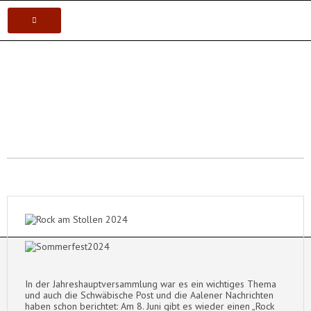
VEREIN
Postsportverein Aalen e.V.
KARATE
JUDO
VOLLEYBALL
TISCHTENNIS
In der Jahreshauptversammlung war es ein wichtiges Thema
und auch die Schwäbische Post und die Aalener Nachrichten
haben schon berichtet: Am 8. Juni gibt es wieder einen „Rock