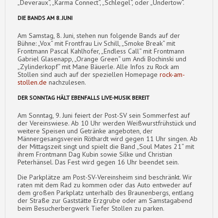
„Deveraux“, „Karma Connect“, „Schlegel“, oder „Undertow“.
DIE BANDS AM 8. JUNI
Am Samstag, 8. Juni, stehen nun folgende Bands auf der
Bühne: „Vox“ mit Frontfrau Liv Schill, „Smoke Break“ mit
Frontmann Pascal Kahlhofer, „Endless Call“ mit Frontmann
Gabriel Glasenapp, „Orange Green“ um Andi Bochinski und
„Zylinderkopf“ mit Mane Bäuerle. Alle Infos zu Rock am
Stollen sind auch auf der speziellen Homepage
rock-am-
stollen.de
nachzulesen.
DER SONNTAG HÄLT EBENFALLS LIVE-MUSIK BEREIT
Am Sonntag, 9. Juni feiert der Post-SV sein Sommerfest auf
der Vereinswiese. Ab 10 Uhr werden Weißwurstfrühstück und
weitere Speisen und Getränke angeboten, der
Männergesangsverein Röthardt wird gegen 11 Uhr singen. Ab
der Mittagszeit singt und spielt die Band „Soul Mates 21“ mit
ihrem Frontmann Dag Kubin sowie Silke und Christian
Peterhänsel. Das Fest wird gegen 16 Uhr beendet sein.
Die Parkplätze am Post-SV-Vereinsheim sind beschränkt. Wir
raten mit dem Rad zu kommen oder das Auto entweder auf
dem großen Parkplatz unterhalb des Braunenbergs, entlang
der Straße zur Gaststätte Erzgrube oder am Samstagabend
beim Besucherbergwerk Tiefer Stollen zu parken.